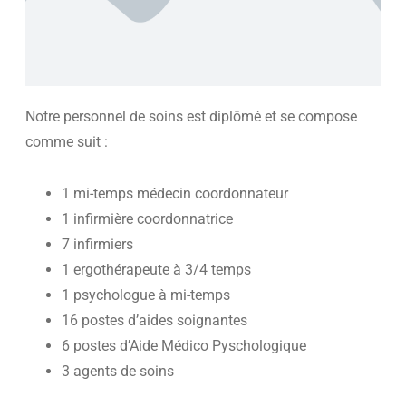
La restauration
L’entretien
Visite de la structure
Notre personnel de soins est diplômé et se compose
Le Conseil d’établissement
comme suit :
Menus hebdomadaires
1 mi-temps médecin coordonnateur
Animations hebdomadaires
1 infirmière coordonnatrice
FOYER DE VIE
7 infirmiers
L’ACCUEIL DE JOUR
1 ergothérapeute à 3/4 temps
1 psychologue à mi-temps
L’OFFRE DE REPIT
16 postes d’aides soignantes
L’AAPA
6 postes d’Aide Médico Pyschologique
AGENDA
3 agents de soins
LE PETIT JOURNAL DE L’ASSOCIATION