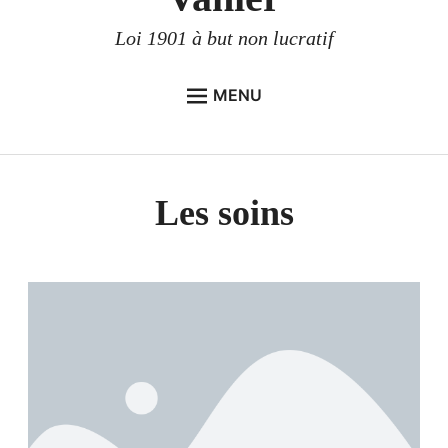
Loi 1901 à but non lucratif
MENU
L’ASSOCIATION
L’EHPAD
Les soins
Genèse du projet d’établissement
Présentation de l’EHPAD
La Direction
Nos Services
L’Administratif
Les soins
L’hôtellerie