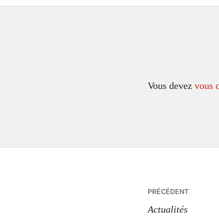
Vous devez
vous 
Navigatio
PRÉCÉDENT
de
Actualités