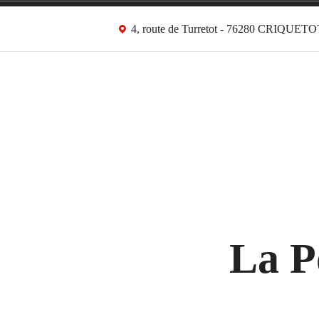
Accéder
4, route de Turretot - 76280 CRIQUE
au
contenu
La P